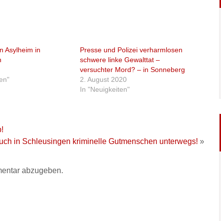
n Asylheim in
Presse und Polizei verharmlosen
n
schwere linke Gewalttat –
versuchter Mord? – in Sonneberg
ten"
2. August 2020
In "Neuigkeiten"
!
uch in Schleusingen kriminelle Gutmenschen unterwegs!
»
entar abzugeben.