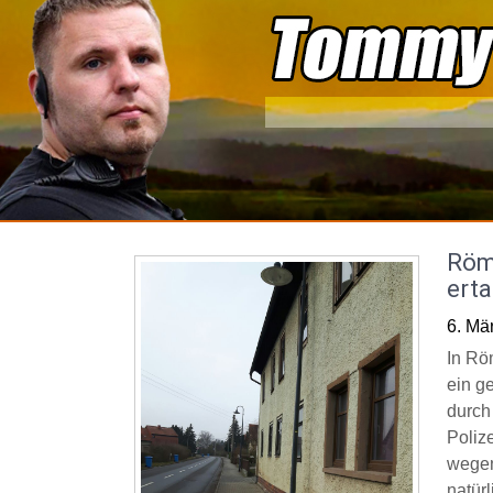
Skip
to
content
Römh
erta
6. Mä
In Röm
ein g
durch
Poliz
wegen
natürl