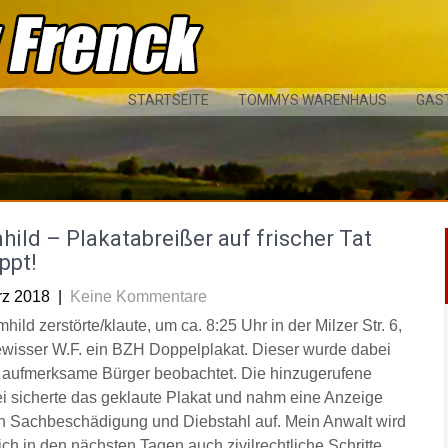
STARTSEITE
TOMMYS WARENHAUS
GAS
ild – Plakatabreißer auf frischer Tat
ppt!
rz 2018
|
Keine Kommentare
hild zerstörte/klaute, um ca. 8:25 Uhr in der Milzer Str. 6,
ewisser W.F. ein BZH Doppelplakat. Dieser wurde dabei
 aufmerksame Bürger beobachtet. Die hinzugerufene
ei sicherte das geklaute Plakat und nahm eine Anzeige
 Sachbeschädigung und Diebstahl auf. Mein Anwalt wird
ich in den nächsten Tagen auch zivilrechtliche Schritte