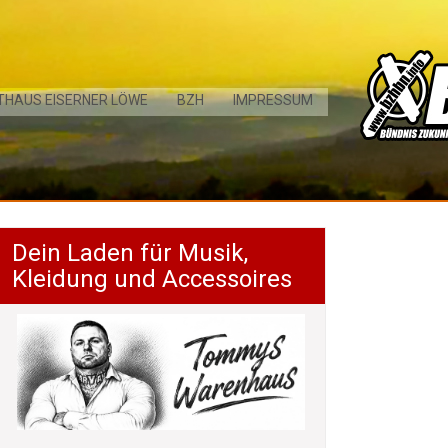
THAUS EISERNER LÖWE
BZH
IMPRESSUM
Dein Laden für Musik,
Kleidung und Accessoires