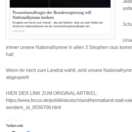
Jede
soll
Scha
Unse
immer unsere Nationalhymne in allen 3 Strophen raus komm
hat!
Wenn ihr mich zum Landrat wählt, wird unsere Nationalhymne
abgespielt!
HIER DER LINK ZUM ORIGINAL ARTIKEL:
https://www.focus.de/politik/deutschland/heimatland-statt-v
aendern_id_8556706.html
Teilen mit: