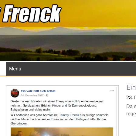
Skip
to
content
Menu
Ein
23.
Da w
rege