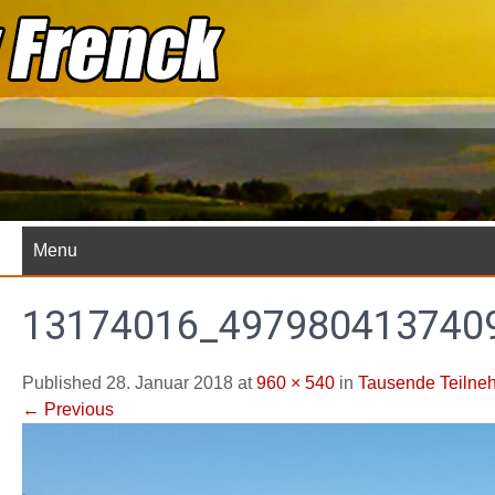
Skip
to
content
Menu
13174016_497980413740
Published 28. Januar 2018 at
960 × 540
in
Tausende Teilne
←
Previous