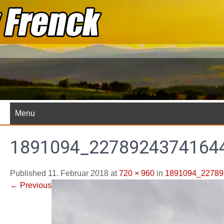
Skip
to
content
Menu
1891094_2278924374164
Published 11. Februar 2018 at
720 × 960
in
1891094_22789
←
Previous