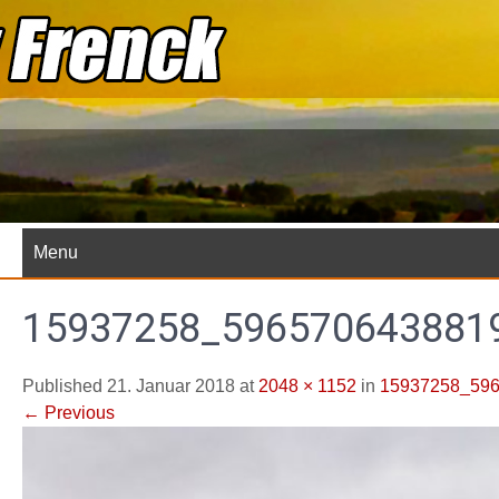
Skip
to
content
Menu
15937258_596570643881
Published 21. Januar 2018 at
2048 × 1152
in
15937258_59
←
Previous