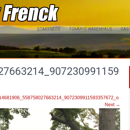
STARTSEITE
TOMMYS WARENHAUS
GAS
27663214_907230991159
14681906_558758027663214_9072309911593357672_o
Next
→