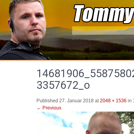
Skip
to
content
14681906_5587580
3357672_o
Published 27. Januar 2018 at
2048 × 1536
in
←
Previous