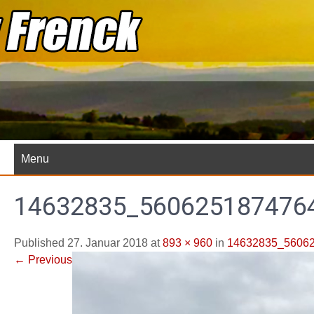
Skip
to
content
Menu
14632835_560625187476
Published 27. Januar 2018 at
893 × 960
in
14632835_5606
←
Previous