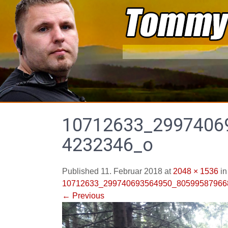
Skip
to
content
10712633_2997406
4232346_o
Published 11. Februar 2018 at
2048 × 1536
in
10712633_299740693564950_80599587966
←
Previous