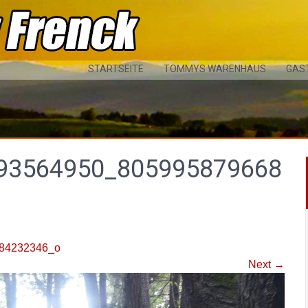
STARTSEITE
TOMMYS WARENHAUS
GAS
93564950_805995879668
84232346_o
Next
→