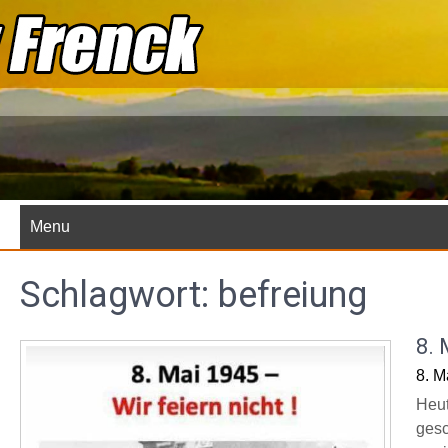
Skip
to
content
Menu
Schlagwort:
befreiung
8. 
8. M
Heut
gesc