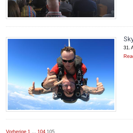
Sky
31. 
Rea
Seitennummerierung
Vorherige
1
…
104
105