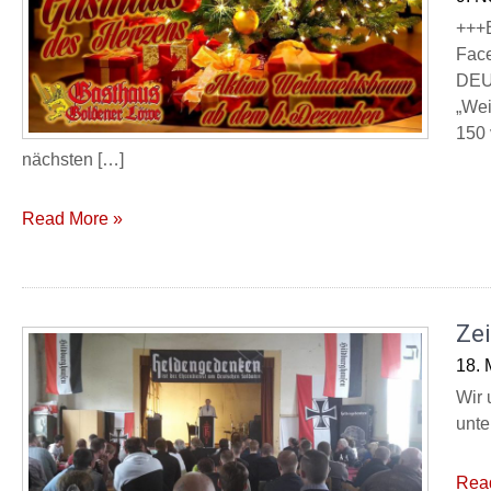
+++
Face
DEUT
„Wei
150 
nächsten […]
Read More »
Ze
18. 
Wir 
unte
Rea