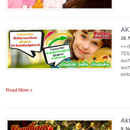
AK
16.
+++
TEIL
auch
auch
einf
Read More »
Ak
9. 