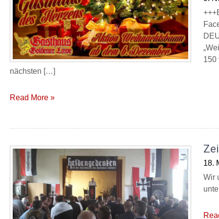
+++
Face
DEUT
„Wei
150 
nächsten […]
Read More »
Ze
18. 
Wir 
unte
Rea