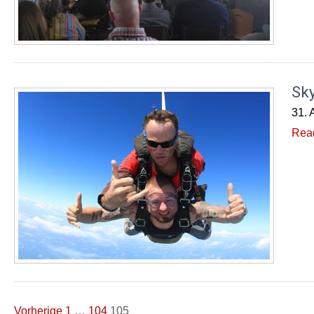
Sky
31. 
Rea
Seitennummerierung
Vorherige
1
…
104
105