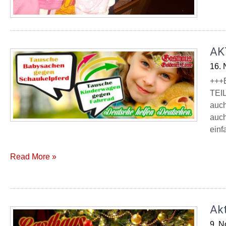
AK
16.
+++
TEIL
auch
auch
einf
Read More »
Ak
9. 