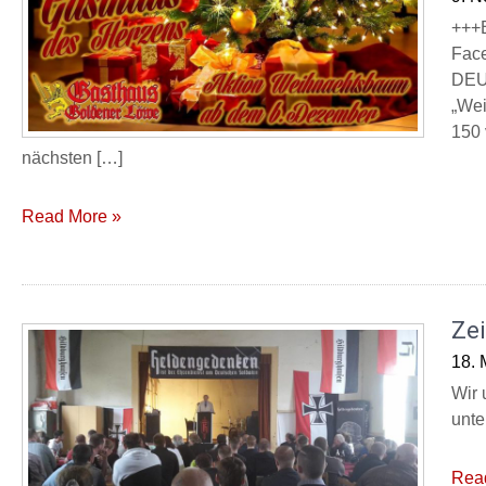
+++
Face
DEUT
„Wei
150 
nächsten […]
Read More »
Ze
18. 
Wir 
unte
Rea