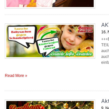
AK
16.
+++
TEIL
auch
auch
einf
Read More »
Ak
9. 