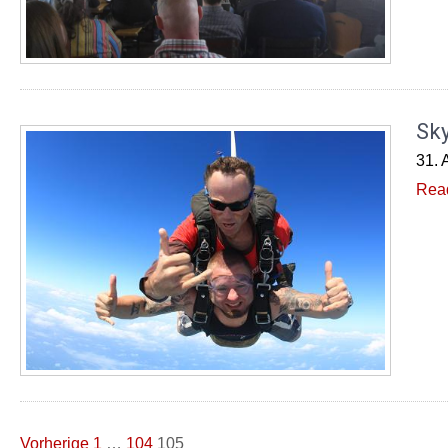
Sky
31. 
Rea
Seitennummerierung
Vorherige
1
…
104
105