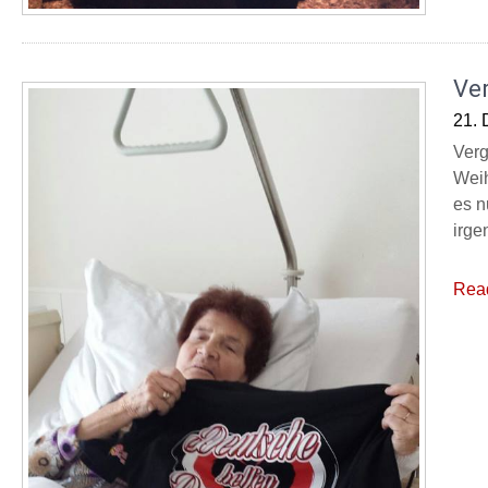
Ver
21.
Verg
Weih
es n
irge
Rea