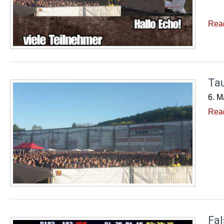
Rea
Ta
6. M
Rea
Fal