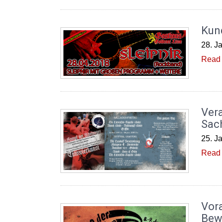
Kun
28. J
Read 
Vera
Sac
25. J
Read 
Vor
Bew