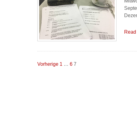
Mittw
Septe
Deze
Read 
Seitennummerierung
Vorherige
1
…
6
7
der
Beiträge