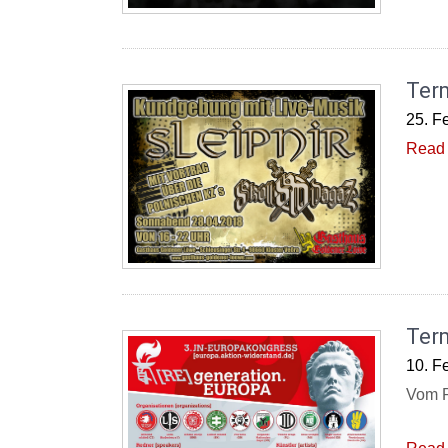
Ter
25. F
Read 
Ter
10. F
Vom P