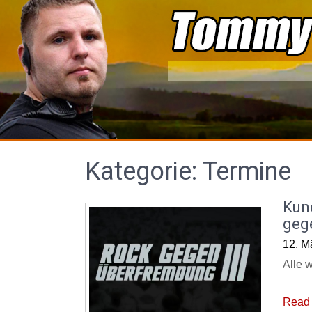
Skip
to
content
Kategorie:
Termine
Kun
geg
12. M
Alle 
Read 