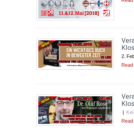
Read 
Ver
Klos
2. Fe
Read 
Vera
Klos
|
Kei
Read 