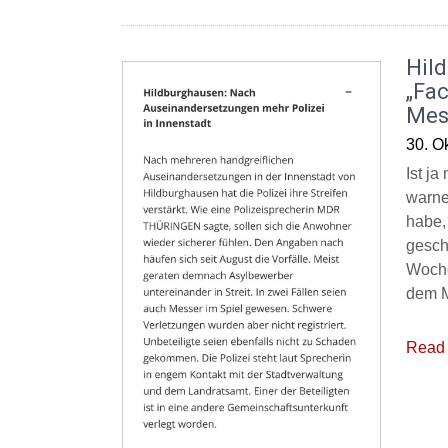
Hil
„Fac
Mes
30. O
Ist j
warne
habe,
gesch
Woche
dem M
Read 