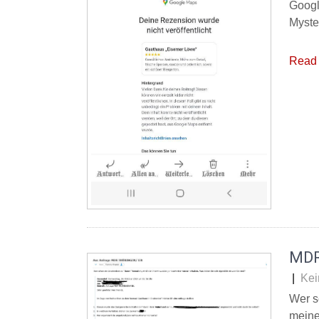
Googl
Myste
Read 
MDR
|
Kei
Wer s
meine