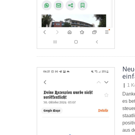
Neu
ein
|
1 K
Danke
es be
steue
staat
posit
aus d