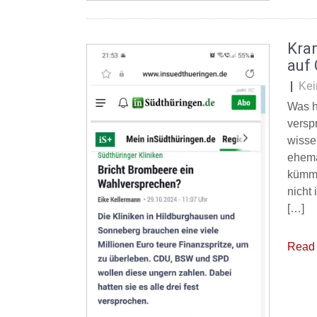
Kra
auf 
|
Kei
Was h
versp
wisse
ehema
kümme
nicht
[…]
Read 