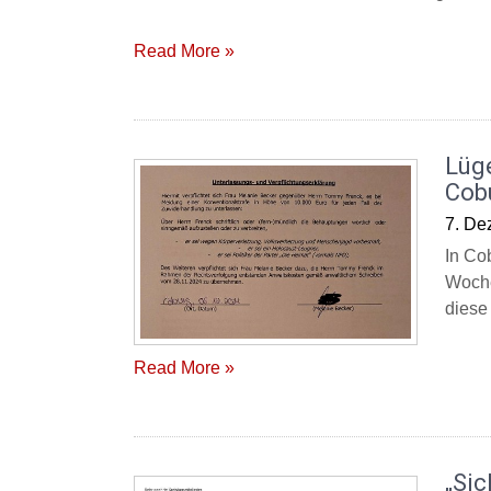
Read More »
Lüg
Cob
7. De
In Co
Woche
diese
Read More »
„Sic