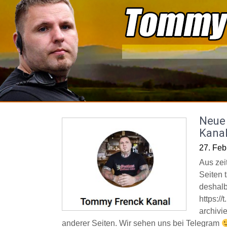
Skip
to
content
Neue 
Kana
27. Feb
Aus zei
Seiten t
deshalb
https:/
archivi
anderer Seiten. Wir sehen uns bei Telegram