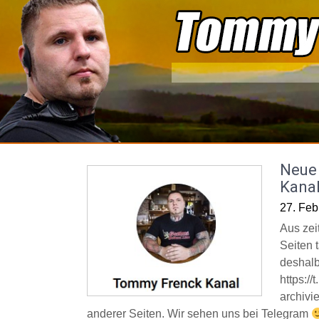
Skip
to
content
Neue 
Kana
27. Feb
Aus zei
Seiten t
deshalb
https:/
archivi
anderer Seiten. Wir sehen uns bei Telegram