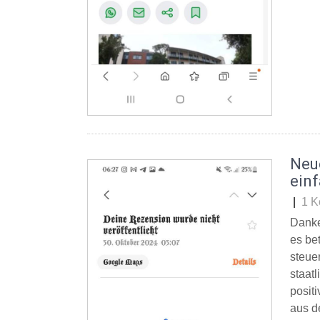
Neu
ein
|
1 K
Danke
es be
steue
staat
posit
aus d