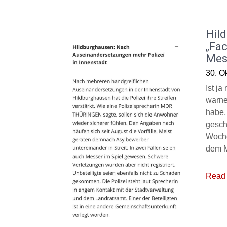
Hil
„Fac
Mes
30. O
Ist j
warne
habe,
gesch
Woche
dem M
Read 