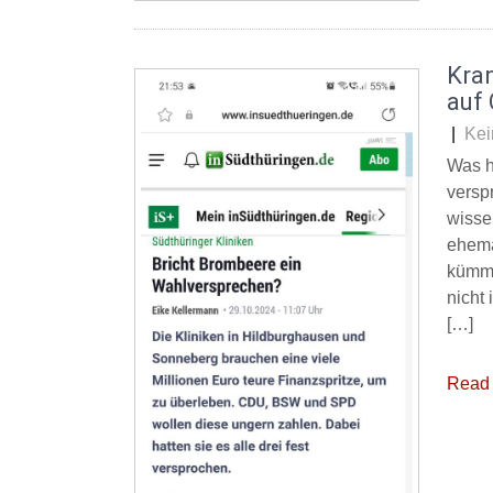
Kra
auf 
|
Kei
Was h
versp
wisse
ehema
kümme
nicht
[…]
Read 