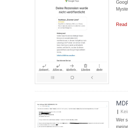
Googl
Myste
Read 
MDR
|
Kei
Wer s
meine