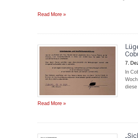
Read More »
Lüg
Cob
7. De
In Co
Woche
diese
Read More »
„Sic