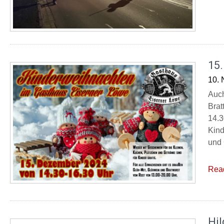
15
10.
Auch
Brat
14.3
Kind
und 
Rea
Hil