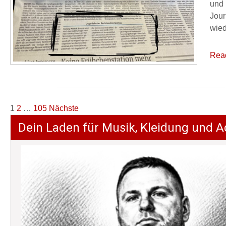
und 
Jour
wied
Rea
Seitennummerierung
1
2
…
105
Nächste
der
Dein Laden für Musik, Kleidung und A
Beiträge