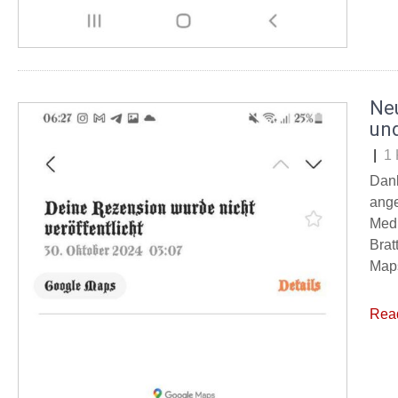
Ne
un
|
1
Dank
ange
Medi
Brat
Maps
Rea