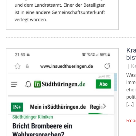
Kr
bis
|
K
Was 
imme
ehem
poli
[…]
Rea