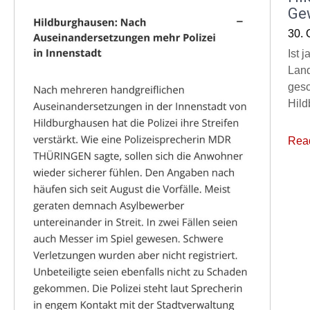
Ge
30. 
Ist 
Land
gesc
Hild
Rea