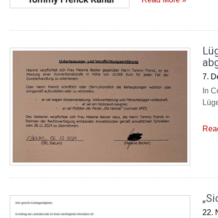
Lü
ab
7. 
In C
Lüge
Rea
„Si
22.