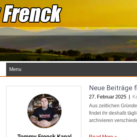
Skip
to
content
Menu
Neue Beiträge f
27. Februar 2025
|
K
Aus zeitlichen Gründen
findet ihr deshalb täg
archivieren verschied
Read More »