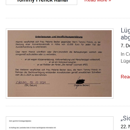
Lü
ab
7. 
In C
Lüge
Rea
„Si
22.