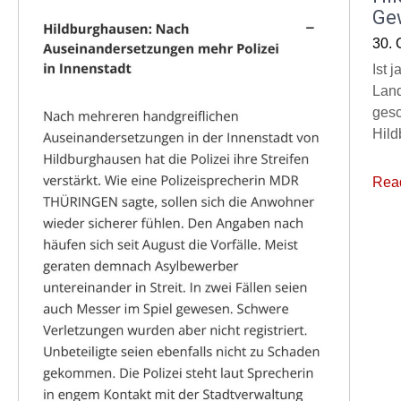
Ge
30. 
Ist 
Land
gesc
Hild
Rea