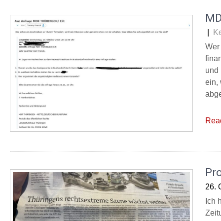
MD
|
K
Wer 
fina
und 
ein,
abge
Rea
Pro
26. 
Ich 
Zeit