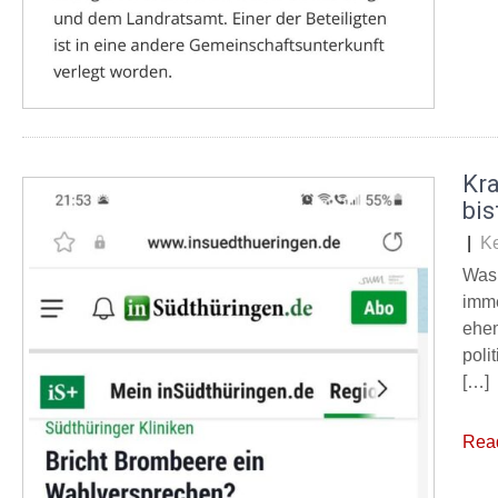
Kr
bis
|
K
Was 
imme
ehem
poli
[…]
Rea