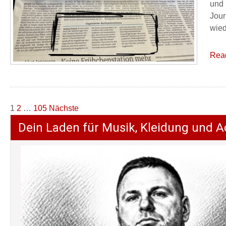
und 
Jour
wied
Rea
Seitennummerierung
1
2
…
105
Nächste
der
Dein Laden für Musik, Kleidung und A
Beiträge