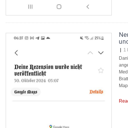
Ne
un
|
1
Dank
ange
Medi
Brat
Maps
Rea