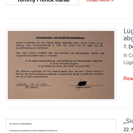
Lü
ab
7. 
In C
Lüge
Rea
„Si
22.