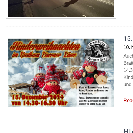
15
10.
Auch
Brat
14.3
Kind
und 
Rea
Hil