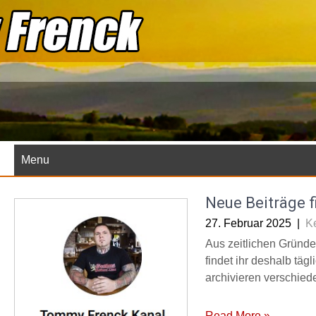
Skip
to
content
Menu
Neue Beiträge f
27. Februar 2025
|
K
Aus zeitlichen Gründen
findet ihr deshalb täg
archivieren verschied
Read More »