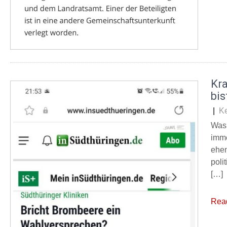
Kr
bis
|
K
Was 
imme
ehem
poli
[…]
Rea