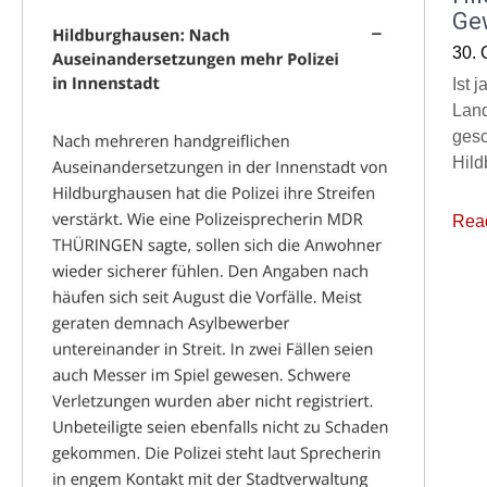
Ge
30. 
Ist 
Land
gesc
Hild
Rea