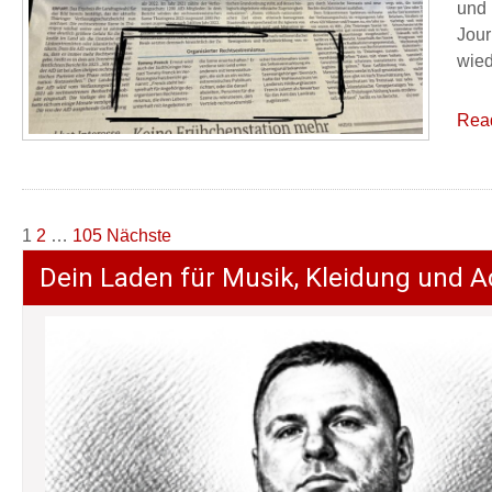
und 
Jour
wied
Rea
Seitennummerierung
1
2
…
105
Nächste
der
Dein Laden für Musik, Kleidung und A
Beiträge