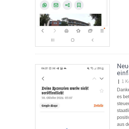
Neu
ein
|
1 K
Danke
es be
steue
staat
posit
aus d