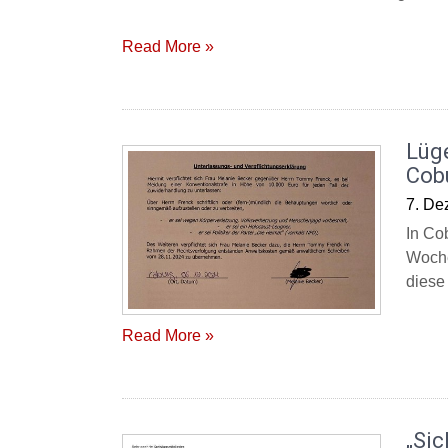
Read More »
Lüg
Cob
7. De
In Co
Woche
diese
Read More »
„Sic