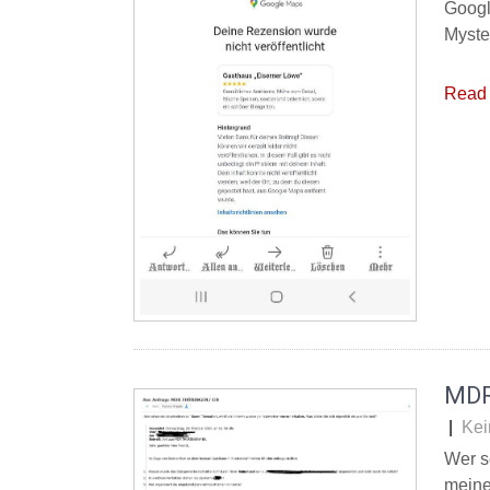
Googl
Myste
Read 
MDR
|
Kei
Wer s
meine