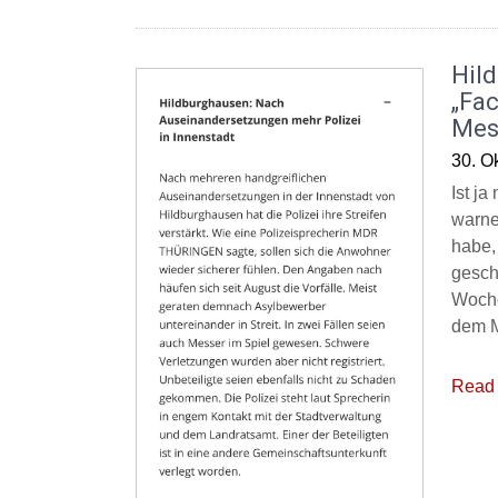
Hil
„Fac
Mes
30. O
Ist j
warne
habe,
gesch
Woche
dem M
Read 