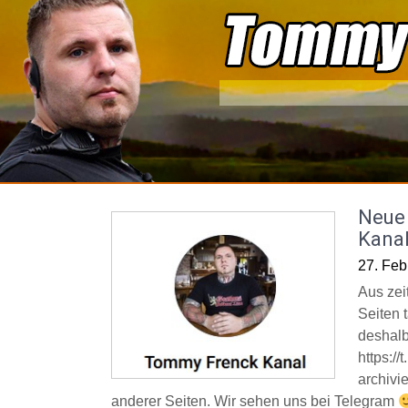
Skip
to
content
Neue 
Kana
27. Feb
Aus zei
Seiten t
deshalb
https:/
archivi
anderer Seiten. Wir sehen uns bei Telegram