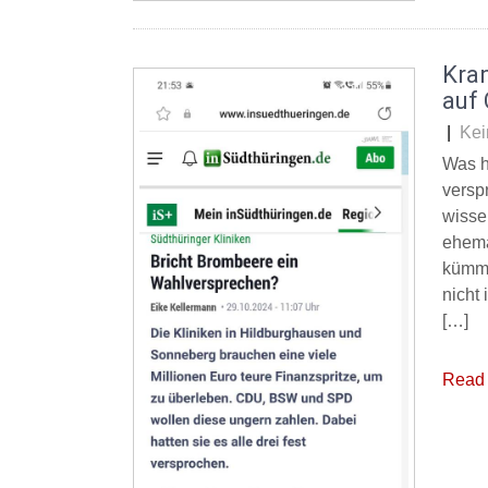
Kra
auf 
|
Kei
Was h
versp
wisse
ehema
kümme
nicht
[…]
Read 