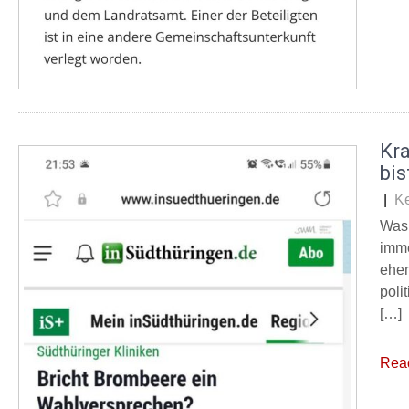
Kr
bis
|
K
Was 
imme
ehem
poli
[…]
Rea