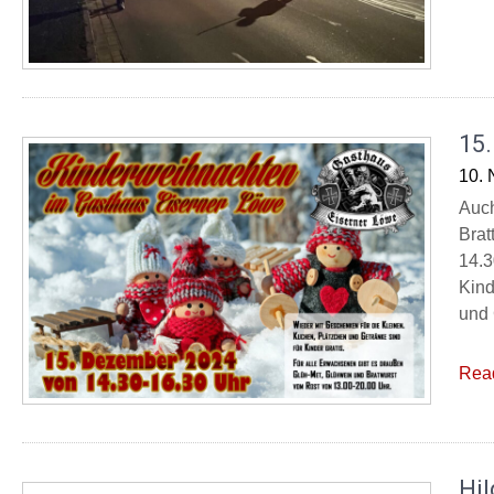
15
10.
Auch
Brat
14.3
Kind
und 
Rea
Hil