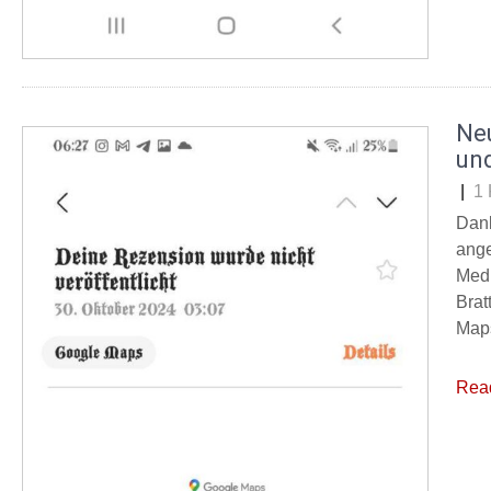
Ne
un
|
1
Dank
ange
Medi
Brat
Maps
Rea