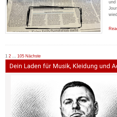
und 
Jour
wied
Rea
Seitennummerierung
1
2
…
105
Nächste
der
Dein Laden für Musik, Kleidung und A
Beiträge