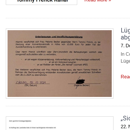
Lü
ab
7. 
In C
Lüge
Rea
„Si
22.