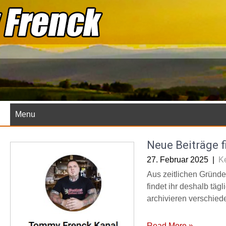
Skip
to
content
Menu
Neue Beiträge f
27. Februar 2025
|
K
Aus zeitlichen Gründen
findet ihr deshalb täg
archivieren verschied
Read More »