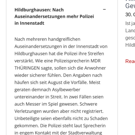
Ge
30. 
Ist 
Land
gesc
Hild
Rea