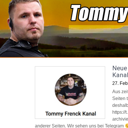
Skip
to
content
Neue 
Kana
27. Feb
Aus zei
Seiten t
deshalb
https:/
archivi
anderer Seiten. Wir sehen uns bei Telegram