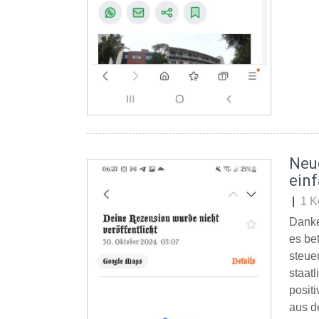
Neu
ein
|
1 K
Danke
es be
steue
staat
posit
aus d