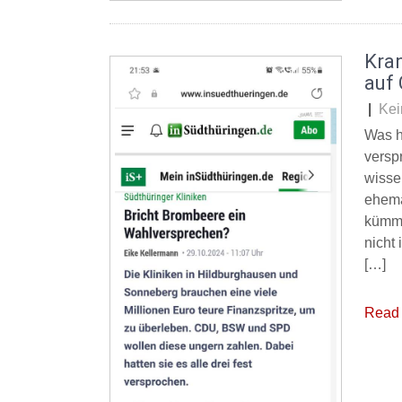
Kra
auf 
|
Kei
Was h
versp
wisse
ehema
kümme
nicht
[…]
Read 