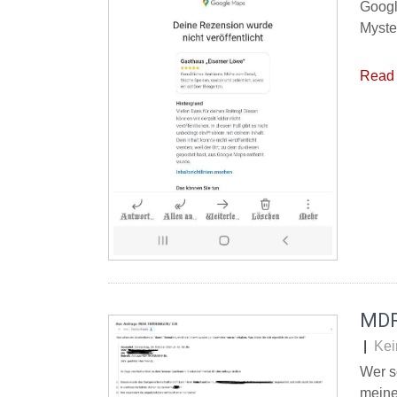
Googl
Myste
Read 
MDR
|
Kei
Wer s
meine