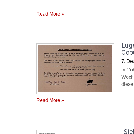
Read More »
Lüg
Cob
7. De
In Co
Woche
diese
Read More »
„Sic