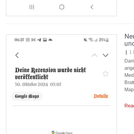
Ne
un
|
1
Dank
ange
Medi
Brat
Maps
Rea