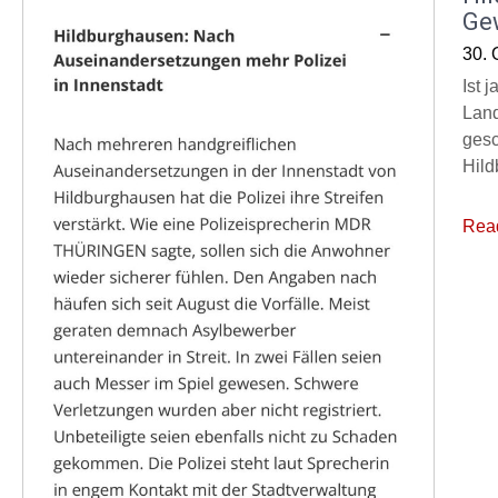
Ge
30. 
Ist 
Land
gesc
Hild
Rea