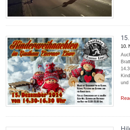
15
10.
Auch
Brat
14.3
Kind
und 
Rea
Hil