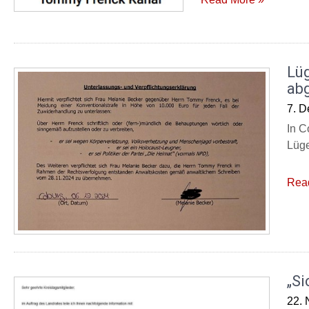
Lü
ab
7. 
In C
Lüge
Rea
„Si
22.