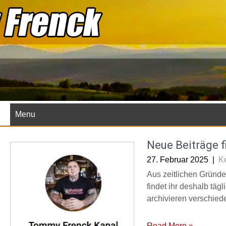
Skip
to
content
Menu
Neue Beiträge f
27. Februar 2025
|
K
Aus zeitlichen Gründen
findet ihr deshalb täg
archivieren verschied
Read More »