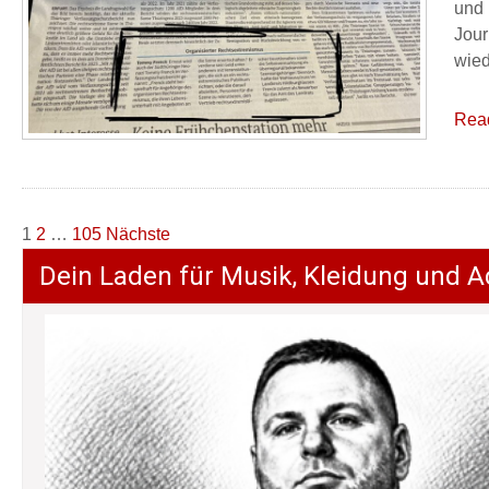
und 
Jour
wied
Rea
Seitennummerierung
1
2
…
105
Nächste
der
Dein Laden für Musik, Kleidung und A
Beiträge