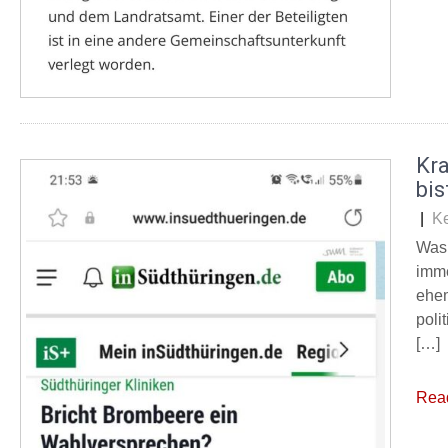
Kr
bis
|
K
Was 
imme
ehem
poli
[…]
Rea