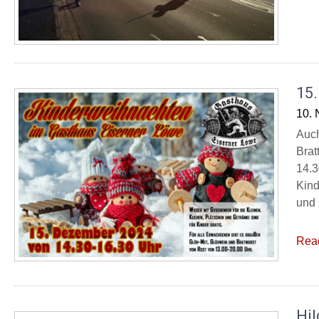
15
10.
Auch
Brat
14.3
Kind
und 
Rea
Hil