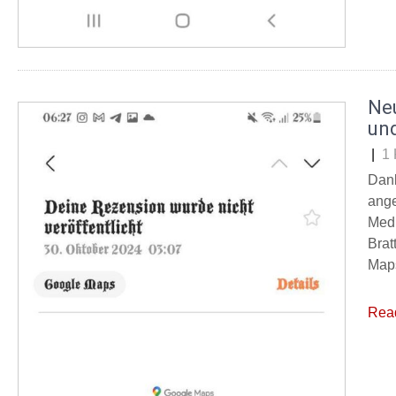
Ne
un
|
1
Dank
ange
Medi
Brat
Maps
Rea