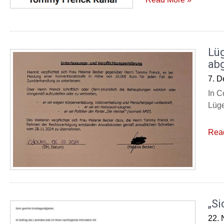
Lü
ab
7. 
In C
Lüge
Rea
„Si
22.