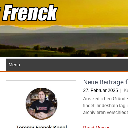
Skip
to
content
Menu
Neue Beiträge f
27. Februar 2025
|
K
Aus zeitlichen Gründen
findet ihr deshalb täg
archivieren verschied
Read More »