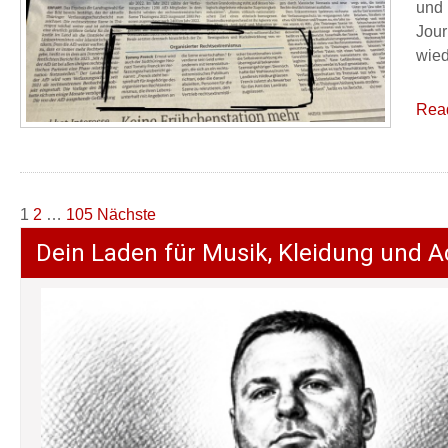
und 
Jour
wied
Rea
Seitennummerierung
1
2
…
105
Nächste
der
Dein Laden für Musik, Kleidung und A
Beiträge