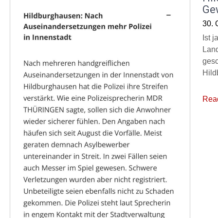
Ge
30. 
Ist 
Land
gesc
Hild
Rea