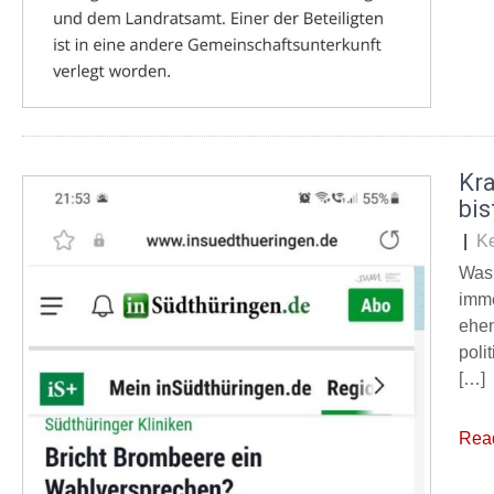
Kr
bis
|
K
Was 
imme
ehem
poli
[…]
Rea